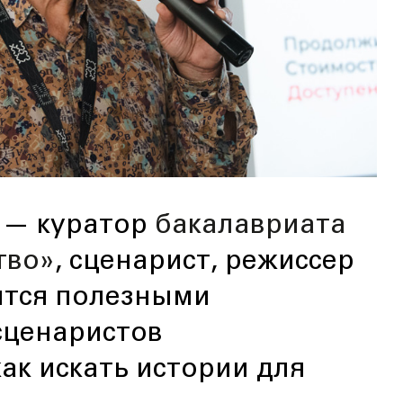
 — куратор
бакалавриата
тво»
, сценарист, режиссер
ится полезными
сценаристов
как искать истории для