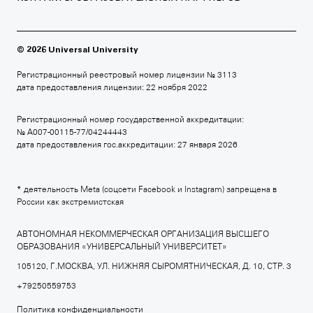
БРИТАНСКАЯ ВЫСШАЯ ШКОЛА ДИЗАЙНА
+7 495 640 30 15
© 2026 Universal University
britishdesign.ru
Регистрационный реестровый номер лицензии № 3113
дата предоставления лицензии: 22 ноября 2022
Регистрационный номер государственной аккредитации:
МОСКОВСКАЯ ШКОЛА КИНО
№ А007-00115-77/04244443
дата предоставления гос.аккредитации: 27 января 2026
+7 495 640 80 14
moscowfilmschool.ru
* деятельность Meta (соцсети Facebook и Instagram) запрещена в
России как экстремистская
АВТОНОМНАЯ НЕКОММЕРЧЕСКАЯ ОРГАНИЗАЦИЯ ВЫСШЕГО
ОБРАЗОВАНИЯ «УНИВЕРСАЛЬНЫЙ УНИВЕРСИТЕТ»
АРХИТЕКТУРНАЯ ШКОЛА МАРШ
105120, Г.МОСКВА, УЛ. НИЖНЯЯ СЫРОМЯТНИЧЕСКАЯ, Д. 10, СТР. 3
+7 495 640 80 15
+79250559753
march.ru
Политика конфиденциальности