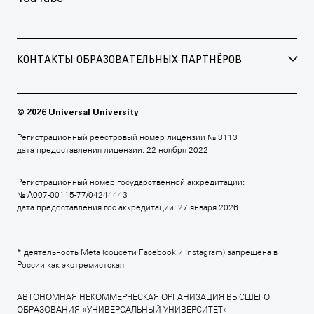
КОНТАКТЫ ОБРАЗОВАТЕЛЬНЫХ ПАРТНЁРОВ
БРИТАНСКАЯ ВЫСШАЯ ШКОЛА ДИЗАЙНА
+7 495 640 30 15
© 2026 Universal University
britishdesign.ru
Регистрационный реестровый номер лицензии № 3113
дата предоставления лицензии: 22 ноября 2022
Регистрационный номер государственной аккредитации:
МОСКОВСКАЯ ШКОЛА КИНО
№ А007-00115-77/04244443
дата предоставления гос.аккредитации: 27 января 2026
+7 495 640 80 14
moscowfilmschool.ru
* деятельность Meta (соцсети Facebook и Instagram) запрещена в
России как экстремистская
АВТОНОМНАЯ НЕКОММЕРЧЕСКАЯ ОРГАНИЗАЦИЯ ВЫСШЕГО
ОБРАЗОВАНИЯ «УНИВЕРСАЛЬНЫЙ УНИВЕРСИТЕТ»
АРХИТЕКТУРНАЯ ШКОЛА МАРШ