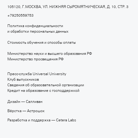
105120, Г.МОСКВА, УЛ. НИЖНЯЯ СЫРОМЯТНИЧЕСКАЯ, Д. 10, СТР. 3
+7 495 640 80 15
+79250559753
march.ru
Политика конфиденциальности
и обработки персональных данных
Стоимость обучения и способы оплаты
МОСКОВСКАЯ ШКОЛА МУЗЫКИ
Министерство науки и высшего образования РФ
+7 495 640 30 93
Министерство просвещения РФ
moscowmusicschool.ru
Пресс-служба Universal University
Клуб выпускников
Сведения об образовательной организации
Кредит на образование с господдержкой
MOSCOW SCHOOL OF CONTEMPORARY ART
Дизайн —
Салливан
+7 495 640 30 15
Вёрстка —
Астрошок
msca.ru
Разработка и поддержка —
Cetera Labs