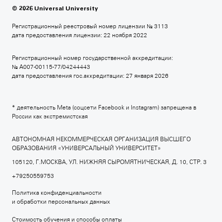
© 2026 Universal University
britishdesign.ru
Регистрационный реестровый номер лицензии № 3113
дата предоставления лицензии: 22 ноября 2022
Регистрационный номер государственной аккредитации:
МОСКОВСКАЯ ШКОЛА КИНО
№ А007-00115-77/04244443
дата предоставления гос.аккредитации: 27 января 2026
+7 495 640 80 14
moscowfilmschool.ru
* деятельность Meta (соцсети Facebook и Instagram) запрещена в
России как экстремистская
АВТОНОМНАЯ НЕКОММЕРЧЕСКАЯ ОРГАНИЗАЦИЯ ВЫСШЕГО
ОБРАЗОВАНИЯ «УНИВЕРСАЛЬНЫЙ УНИВЕРСИТЕТ»
АРХИТЕКТУРНАЯ ШКОЛА МАРШ
105120, Г.МОСКВА, УЛ. НИЖНЯЯ СЫРОМЯТНИЧЕСКАЯ, Д. 10, СТР. 3
+7 495 640 80 15
+79250559753
march.ru
Политика конфиденциальности
и обработки персональных данных
Стоимость обучения и способы оплаты