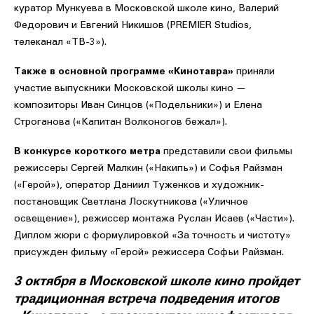
куратор Мункуева в Московской школе кино, Валерий
Федорович и Евгений Никишов (PREMIER Studios,
телеканал «ТВ-3»).
Также в основной программе «Кинотавра»
приняли
участие выпускники Московской школы кино —
композиторы Иван Синцов («Подельники») и Елена
Строганова («Капитан Волконогов бежал»).
В конкурсе короткого метра
представили свои фильмы
режиссеры Сергей Малкин («Накипь») и Софья Райзман
(«Герой»), оператор Даниил Туженков и художник-
постановщик Светлана Лоскутникова («Уличное
освещение»), режиссер монтажа Руслан Исаев («Части»).
Диплом жюри с формулировкой «За точность и чистоту»
присужден фильму «Герой» режиссера Софьи Райзман.
3 октября в Московской школе кино пройдет
традиционная встреча подведения итогов