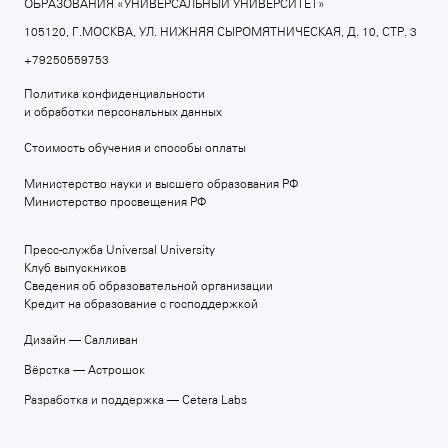
ОБРАЗОВАНИЯ «УНИВЕРСАЛЬНЫЙ УНИВЕРСИТЕТ»
АРХИТЕКТУРНАЯ ШКОЛА МАРШ
105120, Г.МОСКВА, УЛ. НИЖНЯЯ СЫРОМЯТНИЧЕСКАЯ, Д. 10, СТР. 3
+7 495 640 80 15
+79250559753
march.ru
Политика конфиденциальности
и обработки персональных данных
Стоимость обучения и способы оплаты
МОСКОВСКАЯ ШКОЛА МУЗЫКИ
Министерство науки и высшего образования РФ
+7 495 640 30 93
Министерство просвещения РФ
moscowmusicschool.ru
Пресс-служба Universal University
Клуб выпускников
Сведения об образовательной организации
Кредит на образование с господдержкой
MOSCOW SCHOOL OF CONTEMPORARY ART
Дизайн —
Салливан
+7 495 640 30 15
Вёрстка —
Астрошок
msca.ru
Разработка и поддержка —
Cetera Labs