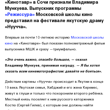
«Кинотавр» в Сочи признали Владимира
Мункуева. Выпускник программы
«Режиссура»
Московской школы кино
представил на фестивале якутскую драму
«Нуучча».
Впервые за почти 10-летнюю историю
Московской школы
кино
на «Кинотавре» был показан полнометражный фильм
выпускника МШК и сразу —триумфально.
«Это очень важно, спасибо большое, —
сказал
Владимир Мункуев, принимая награду.
— Я бы хотел
сказать всем кинематографистам: давайте не бояться».
Действие картины «Нуучча» происходит в Якутии в конце
19 века. Якутская семья, Хабджий и его жена Керемес,
живут в глуши и только что похоронили второго ребёнка.
Местный князь поселяет к ним русского каторжника
Костю (Сергей Гилев), с которым они должны найти