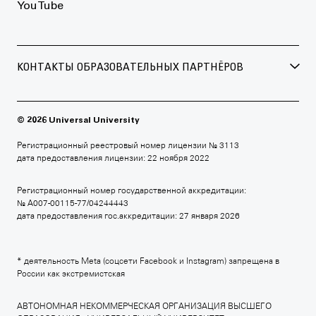
YouTube
КОНТАКТЫ ОБРАЗОВАТЕЛЬНЫХ ПАРТНЁРОВ
БРИТАНСКАЯ ВЫСШАЯ ШКОЛА ДИЗАЙНА
+7 495 640 30 15
© 2026 Universal University
britishdesign.ru
Регистрационный реестровый номер лицензии № 3113
дата предоставления лицензии: 22 ноября 2022
Регистрационный номер государственной аккредитации:
МОСКОВСКАЯ ШКОЛА КИНО
№ А007-00115-77/04244443
дата предоставления гос.аккредитации: 27 января 2026
+7 495 640 80 14
moscowfilmschool.ru
* деятельность Meta (соцсети Facebook и Instagram) запрещена в
России как экстремистская
АВТОНОМНАЯ НЕКОММЕРЧЕСКАЯ ОРГАНИЗАЦИЯ ВЫСШЕГО