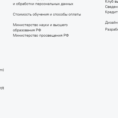
Клуб в
и обработки персональных данных
Сведен
Кредит
Стоимость обучения и способы оплаты
Дизай
Министерство науки и высшего
Разраб
образования РФ
 РАЗРАБОТКИ ВИДЕОИГР
SCHOOL OF EDUCATION
Министерство просвещения РФ
M SCHOOL
640 30 14
school
+7 495 640 30 15
educationschool.ru
am)
ИЯ