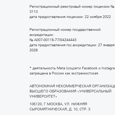
britishdesign.ru
Регистрационный реестровый номер лицензии №
3113
дата предоставления лицензии: 22 ноября 2022
Регистрационный номер государственной
MOSCOW SCHOOL OF
ШКОЛА
аккредитации:
CONTEMPORARY ART
SCREA
№ А007-00115-77/04244443
+7 495 640 30 15
+7 495 
дата предоставления гос.аккредитации: 27 января
2026
msca.ru
scream.
* деятельность Meta (соцсети Facebook и Instagr
запрещена в России как экстремистская
АВТОНОМНАЯ НЕКОММЕРЧЕСКАЯ ОРГАНИЗАЦ
ВЫСШЕГО ОБРАЗОВАНИЯ «УНИВЕРСАЛЬНЫЙ
УНИВЕРСИТЕТ»
105120, Г.МОСКВА, УЛ. НИЖНЯЯ
СЫРОМЯТНИЧЕСКАЯ, Д. 10, СТР. 3