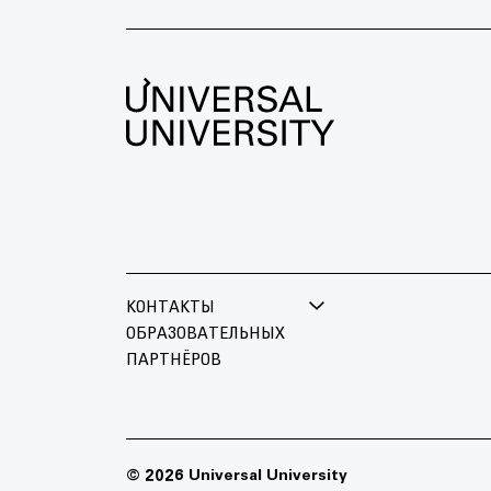
КОНТАКТЫ
ОБРАЗОВАТЕЛЬНЫХ
ПАРТНЁРОВ
БРИТАНСКАЯ ВЫСШАЯ ШКОЛА
МОСКО
ДИЗАЙНА
+7 495 
+7 495 640 30 15
© 2026 Universal University
moscowf