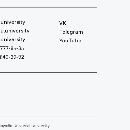
university
VK
u.university
Telegram
university
YouTube
 777-85-35
 640-30-92
Ш
МОСКОВСКАЯ ШКОЛА МУЗЫКИ
+7 495 640 30 93
лужба Universal University
moscowmusicschool.ru