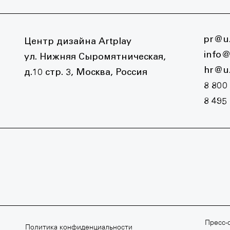
pr@u.
Центр дизайна Artplay
info@
ул. Нижняя Сыромятническая,
hr@u.
д.10 стр. 3, Москва, Россия
8 800
8 495
ВСКАЯ ШКОЛА КИНО
АРХИТЕКТУРНАЯ ШКОЛА МАР
640 80 14
+7 495 640 80 15
Пресс-с
Политика конфиденциальности
ilmschool.ru
march.ru