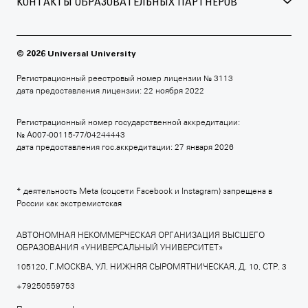
КОНТАКТЫ ОБРАЗОВАТЕЛЬНЫХ ПАРТНЁРОВ
БРИТАНСКАЯ ВЫСШАЯ ШКОЛА ДИЗАЙНА
+7 495 640 30 15
© 2026 Universal University
britishdesign.ru
Регистрационный реестровый номер лицензии № 3113
дата предоставления лицензии: 22 ноября 2022
Регистрационный номер государственной аккредитации:
МОСКОВСКАЯ ШКОЛА КИНО
№ А007-00115-77/04244443
дата предоставления гос.аккредитации: 27 января 2026
+7 495 640 80 14
moscowfilmschool.ru
* деятельность Meta (соцсети Facebook и Instagram) запрещена в
России как экстремистская
АВТОНОМНАЯ НЕКОММЕРЧЕСКАЯ ОРГАНИЗАЦИЯ ВЫСШЕГО
ОБРАЗОВАНИЯ «УНИВЕРСАЛЬНЫЙ УНИВЕРСИТЕТ»
АРХИТЕКТУРНАЯ ШКОЛА МАРШ
105120, Г.МОСКВА, УЛ. НИЖНЯЯ СЫРОМЯТНИЧЕСКАЯ, Д. 10, СТР. 3
+7 495 640 80 15
+79250559753
march.ru