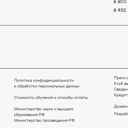
8 800
8 495
ВСКАЯ ШКОЛА КИНО
АРХИТЕКТУРНАЯ ШКОЛА МАР
640 80 14
+7 495 640 80 15
Пресс-с
Политика конфиденциальности
ilmschool.ru
march.ru
Клуб в
и обработки персональных данных
Сведен
Кредит
Стоимость обучения и способы оплаты
Дизай
Министерство науки и высшего
Разраб
образования РФ
 РАЗРАБОТКИ ВИДЕОИГР
SCHOOL OF EDUCATION
Министерство просвещения РФ
M SCHOOL