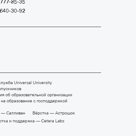
 777-85-35
 640-30-92
Ш
МОСКОВСКАЯ ШКОЛА МУЗЫКИ
+7 495 640 30 93
лужба Universal University
moscowmusicschool.ru
ыпускников
ия об образовательной организации
 на образование с господдержкой
н —
Салливан
Вёрстка —
Астрошок
отка и поддержка —
Cetera Labs