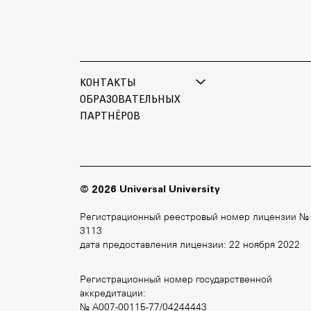
КОНТАКТЫ
ОБРАЗОВАТЕЛЬНЫХ
ПАРТНЁРОВ
БРИТАНСКАЯ ВЫСШАЯ ШКОЛА
МОСКО
ДИЗАЙНА
+7 495 
+7 495 640 30 15
© 2026 Universal University
moscowf
britishdesign.ru
Регистрационный реестровый номер лицензии №
3113
дата предоставления лицензии: 22 ноября 2022
Регистрационный номер государственной
MOSCOW SCHOOL OF
ШКОЛА
аккредитации:
CONTEMPORARY ART
SCREA
№ А007-00115-77/04244443