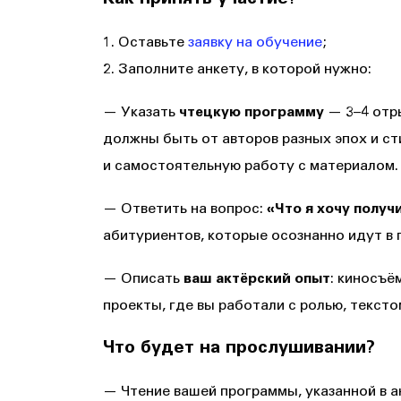
Как принять участие?
1. Оставьте
заявку на обучение
;
2. Заполните анкету, в которой нужно:
— Указать
чтецкую программу
— 3–4 отры
должны быть от авторов разных эпох и с
и самостоятельную работу с материалом.
— Ответить на вопрос:
«Что я хочу получ
абитуриентов, которые осознанно идут в
— Описать
ваш актёрский опыт
: киносъё
проекты, где вы работали с ролью, тексто
Что будет на прослушивании?
— Чтение вашей программы, указанной в а