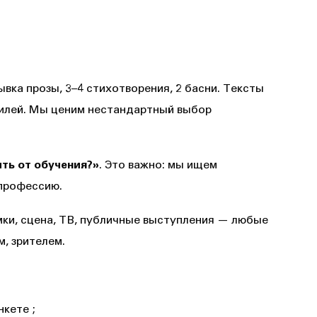
вка прозы, 3–4 стихотворения, 2 басни. Тексты
тилей. Мы ценим нестандартный выбор
ить от обучения?»
. Это важно: мы ищем
 профессию.
мки, сцена, ТВ, публичные выступления — любые
м, зрителем.
нкете ;