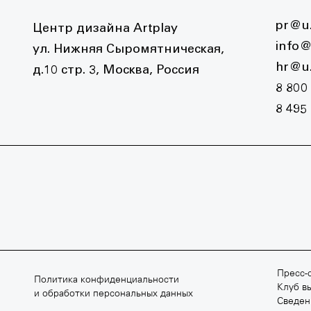
pr@u.
Центр дизайна Artplay
info@
ул. Нижняя Сыромятническая,
hr@u.
д.10 стр. 3, Москва, Россия
8 800
8 495
ВСКАЯ ШКОЛА КИНО
АРХИТЕКТУРНАЯ ШКОЛА МАР
640 80 14
+7 495 640 80 15
Пресс-с
Политика конфиденциальности
ilmschool.ru
march.ru
Клуб в
и обработки персональных данных
Сведен