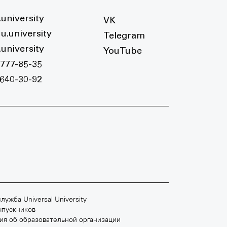
university
VK
u.university
Telegram
university
YouTube
 777-85-35
 640-30-92
Ш
МОСКОВСКАЯ ШКОЛА МУЗЫКИ
+7 495 640 30 93
лужба Universal University
moscowmusicschool.ru
ыпускников
ия об образовательной организации