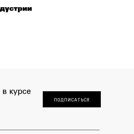
ндустрии
Зачем ма
 в курсе
ПОДПИСАТЬСЯ