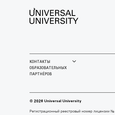
КОНТАКТЫ
ОБРАЗОВАТЕЛЬНЫХ
ПАРТНЁРОВ
БРИТАНСКАЯ ВЫСШАЯ ШКОЛА
МОСКО
ДИЗАЙНА
+7 495 
+7 495 640 30 15
© 2026 Universal University
moscowf
britishdesign.ru
Регистрационный реестровый номер лицензии №